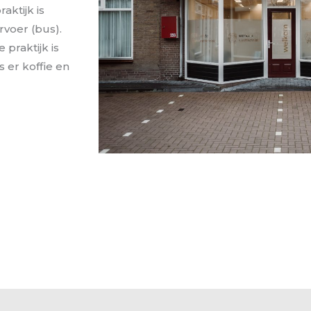
aktijk is
rvoer (bus).
praktijk is
s er koffie en